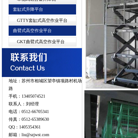
套缸式升降平台
GTTY套缸式高空作业平台
曲臂式高空作业平台
GKT曲臂式高空作业平台
地址：苏州市相城区望亭镇项路村机场
路
手机：13405074521
联系人：刘经理
电话：0512-66705341
传真：0512-65389630
QQ：1405354361
邮箱：liu@szjwst.com